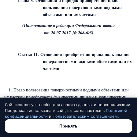
Глава 3. Основания и порядок приобретения права
пользования поверхностными водными
объектами или их частями
(Наименование в редакции Федерального закона
от 26.07.2017 № 208-ФЗ)
Статья 11. Основания приобретения права пользования
поверхностными водными объектами или их
частями
1. Право пользования поверхностными водными объектами или
их частями приобретается физическими лицами и юридическими
лицами по основаниям, предусмотренным настоящим Кодексом и
Сайт использует cookie для анализа данных и персонализации.
другими федеральными законами.
Продолжая использовать сайт, вы соглашаетесь с
Политикой
конфиденциальности
и
Пользовательским соглашением
.
2. На основании договоров водопользования право пользования
Принять
поверхностными водными объектами, находящимися в федеральной
собственности, собственности субъектов Российской Федерации,