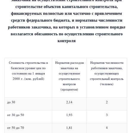
строительстве объектов капитального строительства,
финансируемых полностью или частично с привлечением
средств федерального бюджета, и нормативы численности
работников заказчика, на которых в установленном порядке
возлагается обязанность по осуществлению строительного
контроля
Стоимость строительства в
Норматив расходов
Норматив численности
базисном уровне цен по
заказчика на
работников заказчика,
состоянию на 1 января
осуществление
осуществляющих
2000 г. (млн. рублей)
строительного
строительный контроль
контроля
(человек)
(процентов)
до 30
2,14
2
от 30 до 50
1,93
3
от 50 до 70
1,81
4