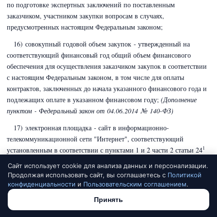
по подготовке экспертных заключений по поставленным
заказчиком, участником закупки вопросам в случаях,
предусмотренных настоящим Федеральным законом;
16) совокупный годовой объем закупок - утвержденный на
соответствующий финансовый год общий объем финансового
обеспечения для осуществления заказчиком закупок в соответствии
с настоящим Федеральным законом, в том числе для оплаты
контрактов, заключенных до начала указанного финансового года и
подлежащих оплате в указанном финансовом году;
(Дополнение
пунктом - Федеральный закон
от 04.06.2014 № 140-ФЗ)
17) электронная площадка - сайт в информационно-
телекоммуникационной сети "Интернет", соответствующий
1
установленным в соответствии с пунктами 1 и 2 части 2 статьи 24
настоящего Федерального закона требованиям, на котором
Сайт использует cookie для анализа данных и персонализации.
проводятся конкурентные способы определения поставщиков
Продолжая использовать сайт, вы соглашаетесь с
Политикой
(подрядчиков, исполнителей) в электронной форме
(за исключением
конфиденциальности
и
Пользовательским соглашением
.
закрытых способов определения поставщиков (подрядчиков,
Принять
исполнителей) в электронной форме), а также закупки,
осуществляемые в соответствии с частью 12 статьи 93 настоящего