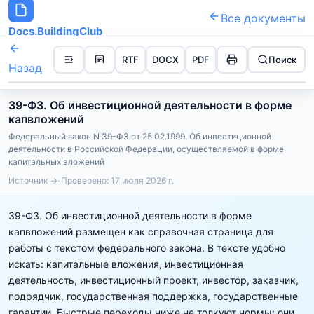
Все документы
Docs.BuildingClub
RTF
DOCX
PDF
Поиск
Назад
39-ФЗ. Об инвестиционной деятельности в форме
капвложений
Федеральный закон N 39-ФЗ от 25.02.1999. Об инвестиционной
деятельности в Российской Федерации, осуществляемой в форме
капитальных вложений
Источник →
Проверено:
17 июля 2026 г.
39-ФЗ. Об инвестиционной деятельности в форме
капвложений размещен как справочная страница для
работы с текстом федерального закона. В тексте удобно
искать: капитальные вложения, инвестиционная
деятельность, инвестиционный проект, инвестор, заказчик,
подрядчик, государственная поддержка, государственные
гарантии. Быстрые переходы ниже не толкуют нормы: они