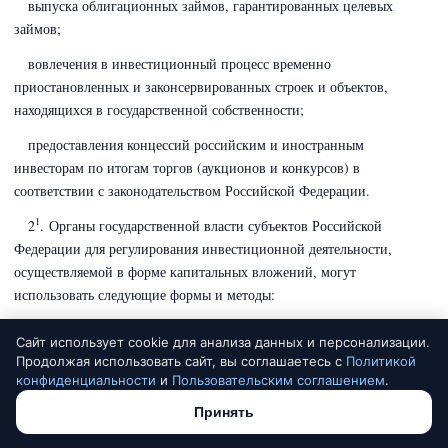
выпуска облигационных займов, гарантированных целевых
займов;
вовлечения в инвестиционный процесс временно
приостановленных и законсервированных строек и объектов,
находящихся в государственной собственности;
предоставления концессий российским и иностранным
инвесторам по итогам торгов (аукционов и конкурсов) в
соответствии с законодательством Российской Федерации.
1
2
. Органы государственной власти субъектов Российской
Федерации для регулирования инвестиционной деятельности,
осуществляемой в форме капитальных вложений, могут
использовать следующие формы и методы:
разработка, утверждение и осуществление межмуниципальных
Сайт использует cookie для анализа данных и персонализации.
инвестиционных проектов
и иных инвестиционных проектов
,
Продолжая использовать сайт, вы соглашаетесь с
Политикой
финансируемых за счет средств бюджетов субъектов Российской
конфиденциальности
и
Пользовательским соглашением
.
Федерации;
(В редакции Федерального закона
от 25.12.2023 № 628-
Принять
ФЗ)