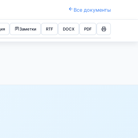
Все документы
ция
Заметки
RTF
DOCX
PDF